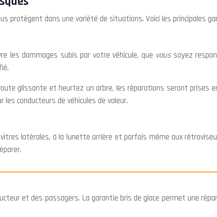
isques
s protègent dans une variété de situations. Voici les principales ga
uvre les dommages subis par votre véhicule, que
vous
soyez respons
ié.
 route glissante et heurtez un arbre, les réparations seront prises 
ur les conducteurs de véhicules de valeur.
itres latérales, à la lunette arrière et parfois même aux rétroviseu
éparer.
ucteur et des passagers. La garantie bris de glace permet une répar