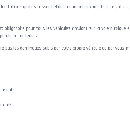
limitations qu’il est essentiel de comprendre avant de faire votre ch
e est obligatoire pour tous les véhicules circulant sur la voie publi
porels ou matériels.
vre pas les dommages subis par votre propre véhicule ou par vous-mêm
ponsable
turels